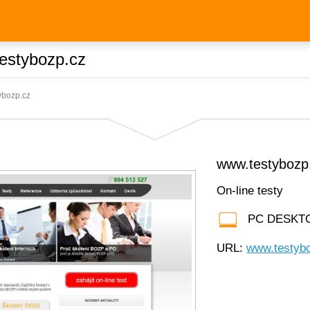
estybozp.cz
ybozp.cz
www.testybozp
On-line testy
M
PC DESKT
URL:
www.testyb