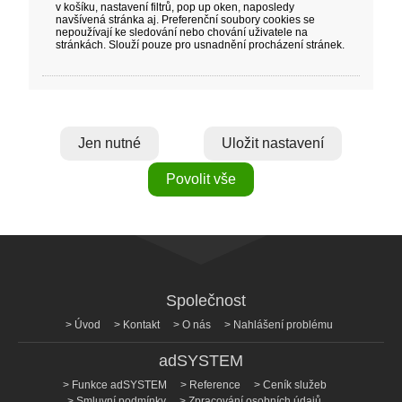
v košíku, nastavení filtrů, pop up oken, naposledy
navšívená stránka aj. Preferenční soubory cookies se
nepoužívají ke sledování nebo chování uživatele na
stránkách. Slouží pouze pro usnadnění procházení stránek.
Jen nutné
Uložit nastavení
Povolit vše
Společnost
Úvod
Kontakt
O nás
Nahlášení problému
adSYSTEM
Funkce adSYSTEM
Reference
Ceník služeb
Smluvní podmínky
Zpracování osobních údajů