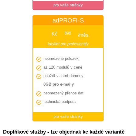
pro vaše stránky
adPROFI-S
Kč
890
/měs.
Ideální pro profesionály

neomezeně položek

až 120 modulů v ceně

použití vlastní domény
8GB pro e-maily

neomezený přenos dat

technická podpora
pro vaše stránky
Doplňkové služby - lze objednak ke každé variantě