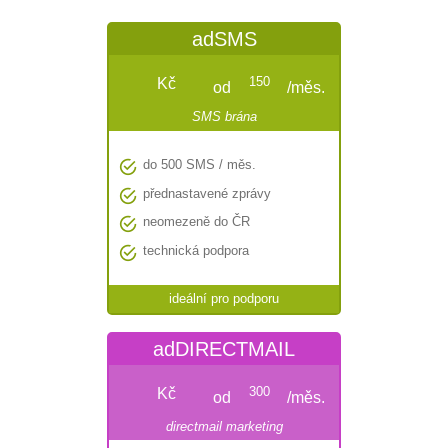
adSMS
Kč
150
od
/měs.
SMS brána

do 500 SMS / měs.

přednastavené zprávy

neomezeně do ČR

technická podpora
ideální pro podporu
adDIRECTMAIL
Kč
300
od
/měs.
directmail marketing