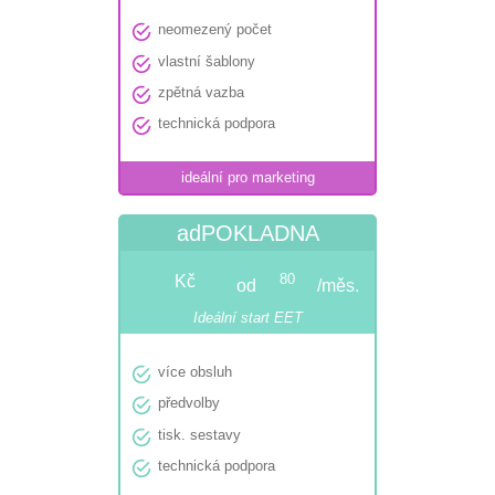

neomezený počet

vlastní šablony

zpětná vazba

technická podpora
ideální pro marketing
adPOKLADNA
Kč
80
od
/měs.
Ideální start EET

více obsluh

předvolby

tisk. sestavy

technická podpora