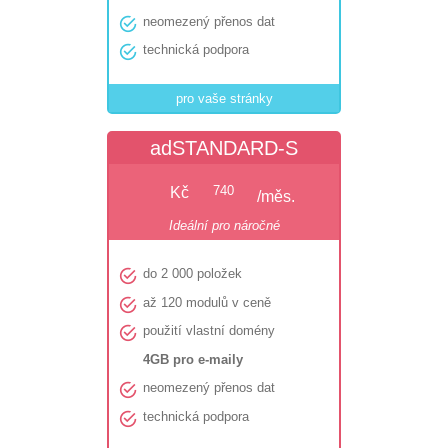

neomezený přenos dat

technická podpora
pro vaše stránky
adSTANDARD-S
Kč
740
/měs.
Ideální pro náročné

do 2 000 položek

až 120 modulů v ceně

použití vlastní domény
4GB pro e-maily

neomezený přenos dat

technická podpora