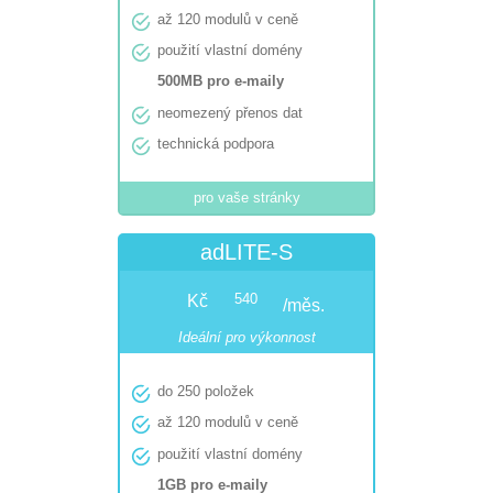

až 120 modulů v ceně

použití vlastní domény
500MB pro e-maily

neomezený přenos dat

technická podpora
pro vaše stránky
adLITE-S
Kč
540
/měs.
Ideální pro výkonnost

do 250 položek

až 120 modulů v ceně

použití vlastní domény
1GB pro e-maily